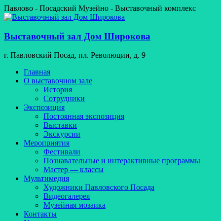
Перейти
Павлово - Посадский Музейно - Выставочный комплекс
к
содержимому
Выставочный зал Дом Широкова
г. Павловский Посад, пл. Революции, д. 9
Меню
Главная
О выставочном зале
История
Сотрудники
Экспозиция
Постоянная экспозиция
Выставки
Экскурсии
Мероприятия
Фестивали
Познавательные и интерактивные программы
Мастер — классы
Мультимедия
Художники Павловского Посада
Видеогалерея
Музейная мозаика
Контакты